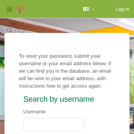
Log in
Side panel
Skip to main content
To reset your password, submit your
username or your email address below. If
we can find you in the database, an email
will be sent to your email address, with
instructions how to get access again.
Search by username
Search by username
Username